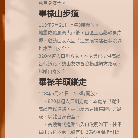
意自身安全。
畢祿山步道
113年5月21日上午8時開放。
地震或颱風豪大雨後，山區土石鬆軟易崩
塌，敬請山友入園時注意環境落石狀況以
維護登山安全。
820林道入口坍方處，本處業已提供高繞
替代道路，請山友勿冒險橫越坍方路段，
以維自身安全。
畢祿羊頭縱走
113年5月21日上午8時開放。
一、820林道入口坍方處，本處業已提供
高繞替代道路，請山友勿冒險橫越坍方路
段，以維自身安全。
二、高繞替代道路出入口說明如下，往畢
祿山沿途本處已設有1~25號相關指引標