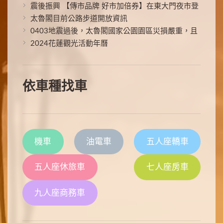
震後振興 【傳市品牌 好市加倍券】在東大門夜市登
場！！
太魯閣目前公路步道開放資訊
0403地震過後，太魯閣國家公園園區災損嚴重，且
落石及土石流風險仍高
2024花蓮觀光活動年曆
依車種找車
機車
油電車
五人座轎車
五人座休旅車
七人座房車
九人座商務車