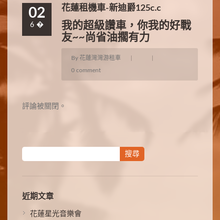
花蓮租機車-新迪爵125c.c
02
我的超級讚車，你我的好戰
6 �
友~~尚省油擱有力
By 花蓮灣灣游租車
|
|
0 comment
評論被關閉。
近期文章
花蓮星光音樂會