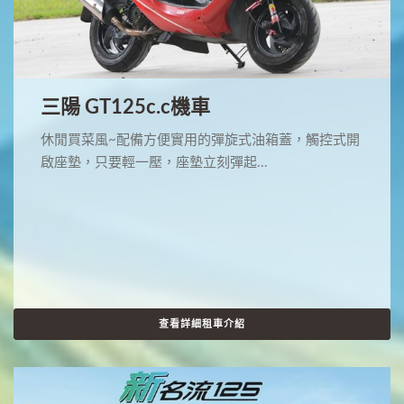
三陽 GT125c.c機車
休閒買菜風~配備方便實用的彈旋式油箱蓋，觸控式開
啟座墊，只要輕一壓，座墊立刻彈起...
查看詳細租車介紹