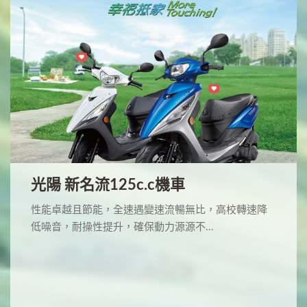
光陽 新名流125c.c機車
性能卓越且節能，全速遇變速流暢無比，高校轉速降
低噪音，耐操性提升，確保動力源源不...