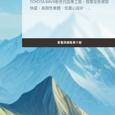
TOYOTA RAV4新世代造車工藝，探索全新駕馭
快感，高剛性車體、低重心設計、...
查看詳細租車介紹