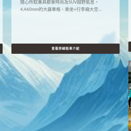
隨心所馭兼具都會時尚及SUV越野氣息，
4,460mm的大器車格、乘坐+行李廂大空...
查看詳細租車介紹